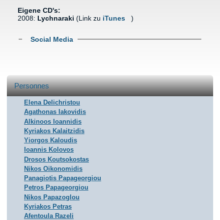
Eigene CD's:
2008:
Lychnaraki
(Link zu
iTunes
(link is external)
)
Afficher
Social Media
Personnes
Elena Delichristou
Agathonas Iakovidis
Alkinoos Ioannidis
Kyriakos Kalaitzidis
Yiorgos Kaloudis
Ioannis Kolovos
Drosos Koutsokostas
Nikos Oikonomidis
Panagiotis Papageorgiou
Petros Papageorgiou
Nikos Papazoglou
Kyriakos Petras
Afentoula Razeli