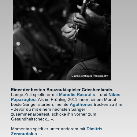
Einer der besten Bouzoukispieler Griechenlands.
Lange Zeit spielte er mit
Manolis Rasoulis
(link is external)
und
Nikos
Papazoglou
. Als im Frühling 2011 innert einem Monat
beide Sänger starben, meinte
Agathonas
trocken zu ihm:
«Bevor du mit einem nächsten Sänger
zusammenarbeitest, schicke ihn vorher zum
Gesundheitscheck...».
Momentan spielt er unter anderem mit
Dimitris
Zervoudakis
(link is external)
.