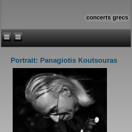
concerts grecs
Portrait: Panagiotis Koutsouras
Vous êtes ici