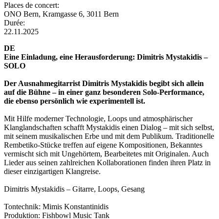
Places de concert:
ONO Bern, Kramgasse 6, 3011 Bern
Durée:
22.11.2025
DE
Eine Einladung, eine Herausforderung: Dimitris Mystakidis –
SOLO
Der Ausnahmegitarrist Dimitris Mystakidis begibt sich allein
auf die Bühne – in einer ganz besonderen Solo-Performance,
die ebenso persönlich wie experimentell ist.
Mit Hilfe moderner Technologie, Loops und atmosphärischer
Klanglandschaften schafft Mystakidis einen Dialog – mit sich selbst,
mit seinem musikalischen Erbe und mit dem Publikum. Traditionelle
Rembetiko-Stücke treffen auf eigene Kompositionen, Bekanntes
vermischt sich mit Ungehörtem, Bearbeitetes mit Originalen. Auch
Lieder aus seinen zahlreichen Kollaborationen finden ihren Platz in
dieser einzigartigen Klangreise.
Dimitris Mystakidis – Gitarre, Loops, Gesang
Tontechnik: Mimis Konstantinidis
Produktion: Fishbowl Music Tank