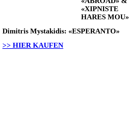
«ABROAD» &
«XIPNISTE
HARES MOU»
Dimitris Mystakidis: «ESPERANTO»
>> HIER KAUFEN