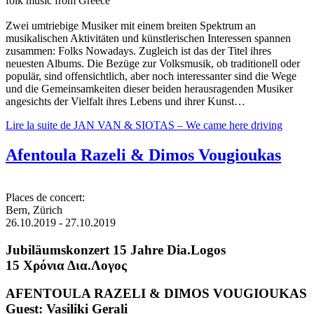
folk music from Greece
Zwei umtriebige Musiker mit einem breiten Spektrum an
musikalischen Aktivitäten und künstlerischen Interessen spannen
zusammen: Folks Nowadays. Zugleich ist das der Titel ihres
neuesten Albums. Die Bezüge zur Volksmusik, ob traditionell oder
populär, sind offensichtlich, aber noch interessanter sind die Wege
und die Gemeinsamkeiten dieser beiden herausragenden Musiker
angesichts der Vielfalt ihres Lebens und ihrer Kunst…
Lire la suite
de JAN VAN & SIOTAS – We came here driving
Afentoula Razeli & Dimos Vougioukas
Places de concert:
Bern, Zürich
26.10.2019
-
27.10.2019
Jubiläumskonzert 15 Jahre Dia.Logos
15 Χρόνια Δια.Λογος
AFENTOULA RAZELI & DIMOS VOUGIOUKAS
Guest: Vasiliki Gerali