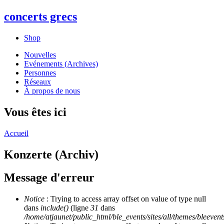
concerts grecs
Shop
Nouvelles
Evénements (Archives)
Personnes
Réseaux
À propos de nous
Vous êtes ici
Accueil
Konzerte (Archiv)
Message d'erreur
Notice
: Trying to access array offset on value of type null
dans
include()
(ligne
31
dans
/home/atjaunet/public_html/ble_events/sites/all/themes/bleeven