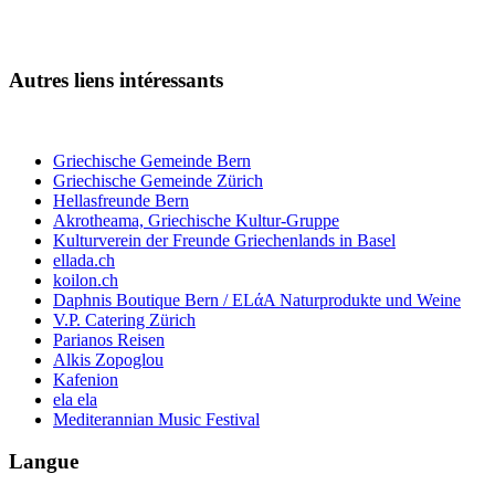
Autres liens intéressants
Griechische Gemeinde Bern
Griechische Gemeinde Zürich
Hellasfreunde Bern
Akrotheama, Griechische Kultur-Gruppe
Kulturverein der Freunde Griechenlands in Basel
ellada.ch
koilon.ch
Daphnis Boutique Bern / ELάA Naturprodukte und Weine
V.P. Catering Zürich
Parianos Reisen
Alkis Zopoglou
Kafenion
ela ela
Mediterannian Music Festival
Langue