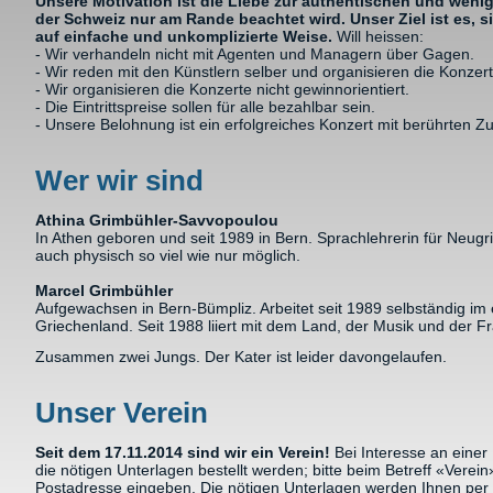
Unsere Motivation ist die Liebe zur authentischen und weni
der Schweiz nur am Rande beachtet wird. Unser Ziel ist es, 
auf einfache und unkomplizierte Weise.
Will heissen:
- Wir verhandeln nicht mit Agenten und Managern über Gagen.
- Wir reden mit den Künstlern selber und organisieren die Konzert
- Wir organisieren die Konzerte nicht gewinnorientiert.
- Die Eintrittspreise sollen für alle bezahlbar sein.
- Unsere Belohnung ist ein erfolgreiches Konzert mit berührten Z
Wer wir sind
Athina Grimbühler-Savvopoulou
In Athen geboren und seit 1989 in Bern. Sprachlehrerin für Neugr
auch physisch so viel wie nur möglich.
Marcel Grimbühler
Aufgewachsen in Bern-Bümpliz. Arbeitet seit 1989 selbständig i
Griechenland. Seit 1988 liiert mit dem Land, der Musik und der Fr
Zusammen zwei Jungs. Der Kater ist leider davongelaufen.
Unser Verein
Seit dem 17.11.2014 sind wir ein Verein!
Bei Interesse an einer
die nötigen Unterlagen bestellt werden; bitte beim Betreff «Verei
Postadresse eingeben. Die nötigen Unterlagen werden Ihnen per P