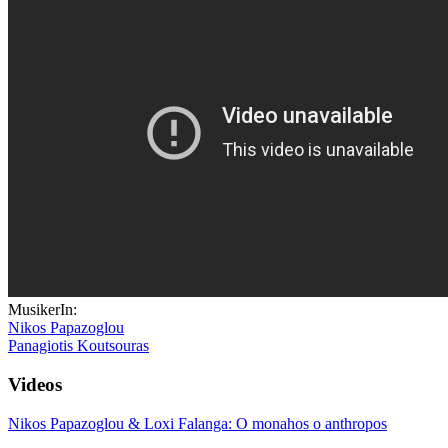
MusikerIn:
Nikos Papazoglou
Panagiotis Koutsouras
Videos
Nikos Papazoglou & Loxi Falanga: O monahos o anthropos