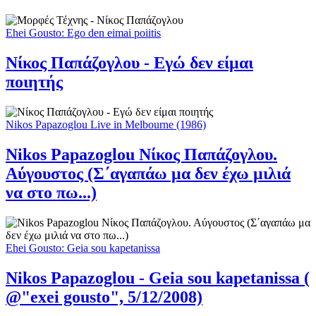
Ehei Gousto: Ego den eimai poiitis
Νίκος Παπάζογλου - Εγώ δεν είμαι
ποιητής
Nikos Papazoglou Live in Melbourne (1986)
Nikos Papazoglou Νίκος Παπάζογλου.
Αύγουστος (Σ΄αγαπάω μα δεν έχω μιλιά
να στο πω...)
Ehei Gousto: Geia sou kapetanissa
Nikos Papazoglou - Geia sou kapetanissa (
@"exei gousto", 5/12/2008)