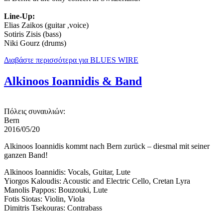
Line-Up:
Elias Zaikos (guitar ,voice)
Sotiris Zisis (bass)
Niki Gourz (drums)
Διαβάστε περισσότερα
για BLUES WIRE
Alkinoos Ioannidis & Band
Πόλεις συναυλιών:
Bern
2016/05/20
Alkinoos Ioannidis kommt nach Bern zurück – diesmal mit seiner
ganzen Band!
Alkinoos Ioannidis: Vocals, Guitar, Lute
Yiorgos Kaloudis: Acoustic and Electric Cello, Cretan Lyra
Manolis Pappos: Bouzouki, Lute
Fotis Siotas: Violin, Viola
Dimitris Tsekouras: Contrabass