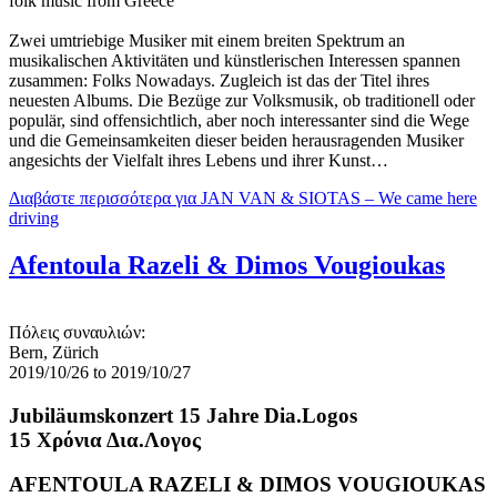
folk music from Greece
Zwei umtriebige Musiker mit einem breiten Spektrum an
musikalischen Aktivitäten und künstlerischen Interessen spannen
zusammen: Folks Nowadays. Zugleich ist das der Titel ihres
neuesten Albums. Die Bezüge zur Volksmusik, ob traditionell oder
populär, sind offensichtlich, aber noch interessanter sind die Wege
und die Gemeinsamkeiten dieser beiden herausragenden Musiker
angesichts der Vielfalt ihres Lebens und ihrer Kunst…
Διαβάστε περισσότερα
για JAN VAN & SIOTAS – We came here
driving
Afentoula Razeli & Dimos Vougioukas
Πόλεις συναυλιών:
Bern, Zürich
2019/10/26
to
2019/10/27
Jubiläumskonzert 15 Jahre Dia.Logos
15 Χρόνια Δια.Λογος
AFENTOULA RAZELI & DIMOS VOUGIOUKAS