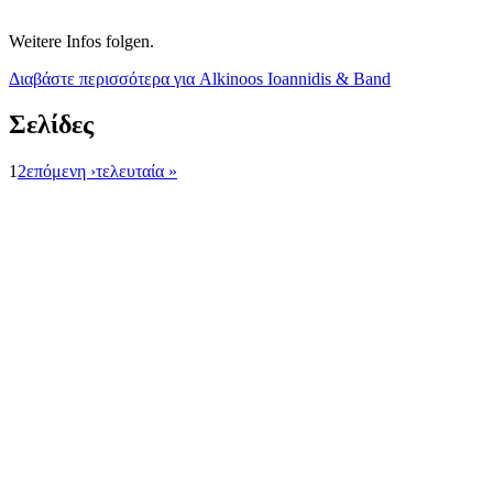
Weitere Infos folgen.
Διαβάστε περισσότερα
για Alkinoos Ioannidis & Band
Σελίδες
1
2
επόμενη ›
τελευταία »