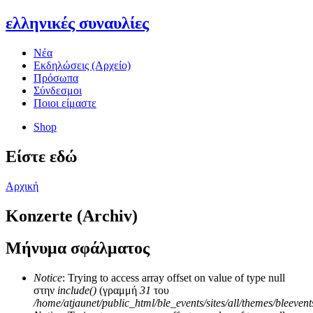
ελληνικές συναυλίες
Νέα
Εκδηλώσεις (Αρχείο)
Πρόσωπα
Σύνδεσμοι
Ποιοι είμαστε
Shop
Είστε εδώ
Αρχική
Konzerte (Archiv)
Μήνυμα σφάλματος
Notice
: Trying to access array offset on value of type null
στην
include()
(γραμμή
31
του
/home/atjaunet/public_html/ble_events/sites/all/themes/bleeven