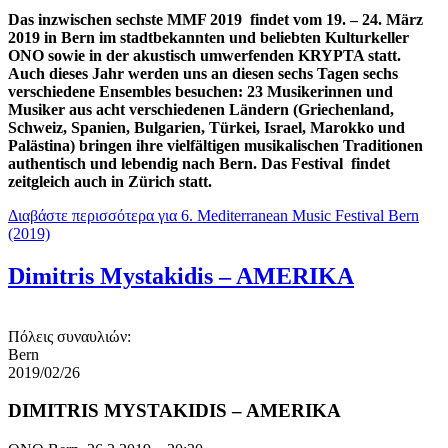
Das inzwischen sechste MMF 2019 findet vom 19. – 24. März
2019 in Bern im stadtbekannten und beliebten Kulturkeller
ONO sowie in der akustisch umwerfenden KRYPTA statt.
Auch dieses Jahr werden uns an diesen sechs Tagen sechs
verschiedene Ensembles besuchen: 23 Musikerinnen und
Musiker aus acht verschiedenen Ländern (Griechenland,
Schweiz, Spanien, Bulgarien, Türkei, Israel, Marokko und
Palästina) bringen ihre vielfältigen musikalischen Traditionen
authentisch und lebendig nach Bern. Das Festival findet
zeitgleich auch in Zürich statt.
Διαβάστε περισσότερα
για 6. Mediterranean Music Festival Bern
(2019)
Dimitris Mystakidis – AMERIKA
Πόλεις συναυλιών:
Bern
2019/02/26
DIMITRIS MYSTAKIDIS – AMERIKA