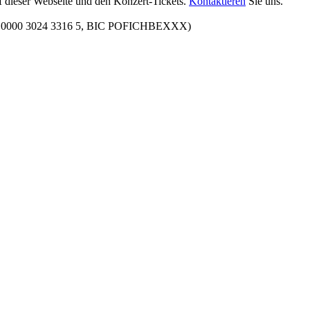
f dieser Webseite und den Konzert-Tickets.
Kontaktieren
Sie uns.
00 0000 3024 3316 5, BIC POFICHBEXXX)