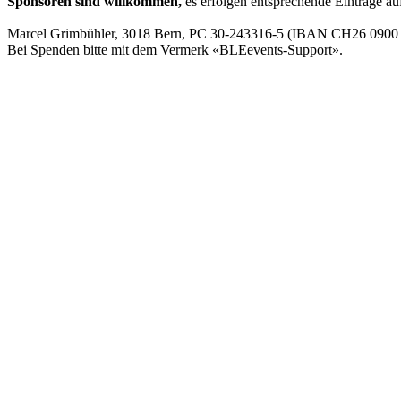
Sponsoren sind willkommen,
es erfolgen entsprechende Einträge au
Marcel Grimbühler, 3018 Bern, PC 30-243316-5 (IBAN CH26 09
Bei Spenden bitte mit dem Vermerk «BLEevents-Support».