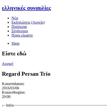
ελληνικές συναυλίες
Νέα
Εκδηλώσεις (Αρχείο)
Πρόσωπα
Σύνδεσμοι
Ποιοι είμαστε
Shop
Είστε εδώ
Αρχική
Regard Persan Trio
Konzertdatum:
2016/03/06
Konzertbeginn:
20:00
Infos