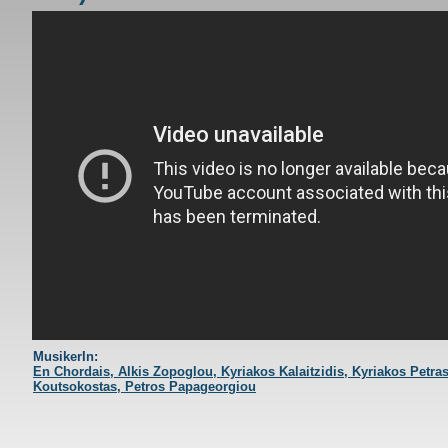
Εν Χορδαίς - Μπάρμπα-
MusikerIn:
En Chordais
Alkis Zopoglou
Kyriakos Kalaitzidis
Kyriakos Petra
Koutsokostas
Petros Papageorgiou