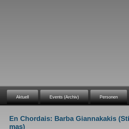
Aktuell
Events (Archiv)
Personen
En Chordais: Barba Giannakakis (St
Sie sind hier
mas)