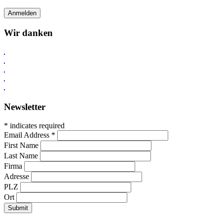
Wir danken
Newsletter
* indicates required
Email Address
*
First Name
Last Name
Firma
Adresse
PLZ
Ort