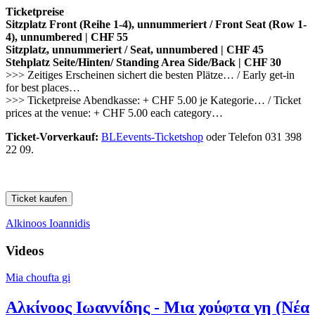
Ticketpreise
Sitzplatz Front (Reihe 1-4), unnummeriert / Front Seat (Row 1-
4), unnumbered | CHF 55
Sitzplatz, unnummeriert / Seat, unnumbered | CHF 45
Stehplatz Seite/Hinten/ Standing Area Side/Back | CHF 30
>>> Zeitiges Erscheinen sichert die besten Plätze… / Early get-in
for best places…
>>> Ticketpreise Abendkasse: + CHF 5.00 je Kategorie… / Ticket
prices at the venue: + CHF 5.00 each category…
Ticket-Vorverkauf:
BLEevents-Ticketshop
oder Telefon 031 398
22 09.
Alkinoos Ioannidis
Videos
Mia choufta gi
Αλκίνοος Ιωαννίδης - Μια χούφτα γη (Νέα