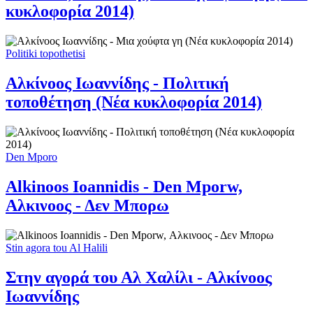
κυκλοφορία 2014)
Politiki topothetisi
Αλκίνοος Ιωαννίδης - Πολιτική
τοποθέτηση (Νέα κυκλοφορία 2014)
Den Mporo
Alkinoos Ioannidis - Den Mporw,
Αλκινοος - Δεν Μπορω
Stin agora tou Al Halili
Στην αγορά του Αλ Χαλίλι - Αλκίνοος
Ιωαννίδης