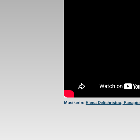
Kemal 2006-0
MusikerIn:
Elena Delichristou
Panagio