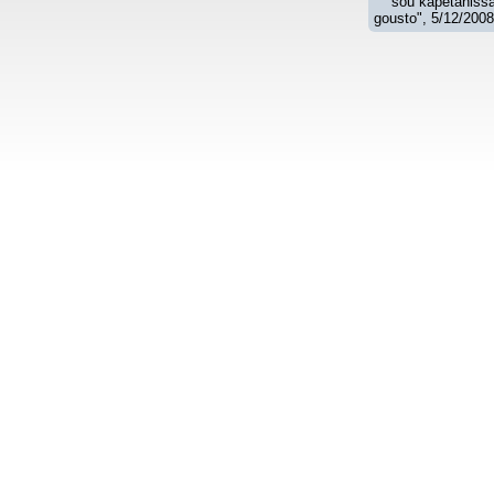
Nikos
Geia 
( @"ex
5/12/2