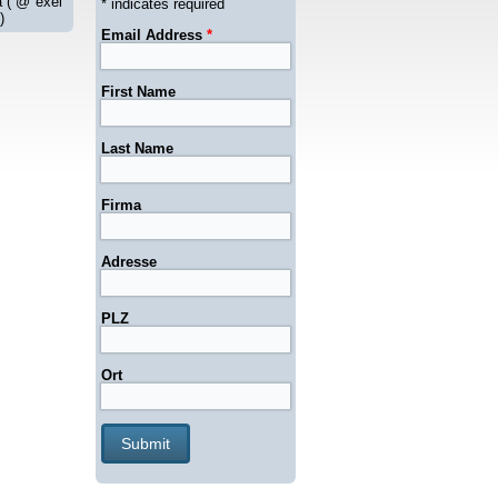
 Papazoglou -
* indicates required
Email Address
*
sou kapetanissa
ei gousto",
First Name
008)
Last Name
Firma
Adresse
PLZ
Ort