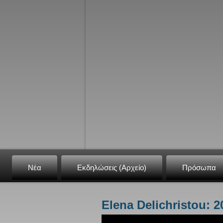
Νέα
Εκδηλώσεις (Αρχείο)
Πρόσωπα
Elena Delichristou: 
Είστε εδώ