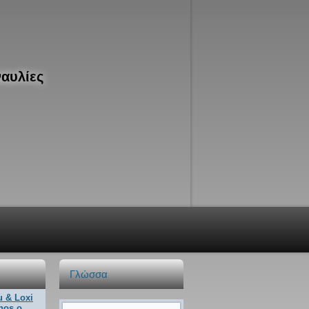
ναυλίες
Γλώσσα
u & Loxi
hos o