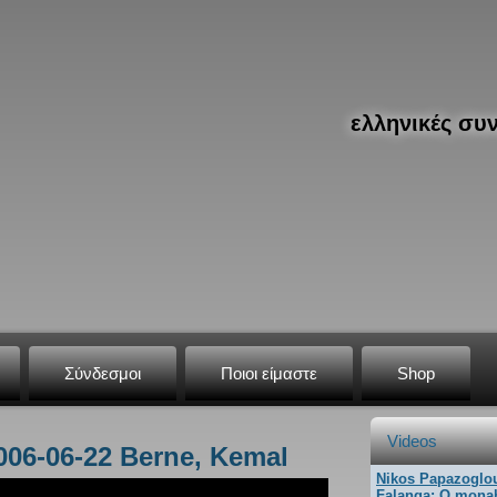
ελληνικές συ
Σύνδεσμοι
Ποιοι είμαστε
Shop
Videos
2006-06-22 Berne, Kemal
Nikos Papazoglo
Falanga: O mona