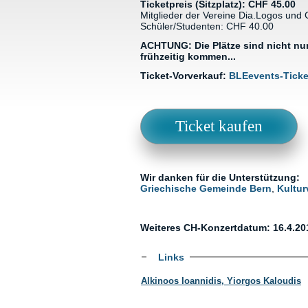
Ticketpreis (Sitzplatz): CHF 45.00
Mitglieder der Vereine Dia.Logos und
Schüler/Studenten: CHF 40.00
ACHTUNG: Die Plätze sind nicht num
frühzeitig kommen...
Ticket-Vorverkauf:
BLEevents-Tick
Wir danken für die Unterstützung:
Griechische Gemeinde Bern
,
Kultur
Weiteres CH-Konzertdatum: 16.4.201
Show
Links
Alkinoos Ioannidis
Yiorgos Kaloudis