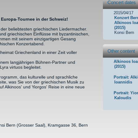
Concert dates
2015/04/17
Konzert Ber
r Europa-Tournee in der Schweiz!
Alkinoos Io
(2015)
er der beliebtesten griechischen Liedermacher.
Konsi Bern
nd griechischen Einflüsse mit byzantinischen,
ammen mit seinem einzigartigen Gesang
chischen Konzertabend.
Other content
heimat Griechenland in einer Zeit voller
Alkinoos Ioa
einem langjährigen Bühnen-Partner und
(2015)
yra virtuos begleitet.
Programm, das kulturelle und sprachliche
Portrait: Alk
eite, was Sie von der griechischen Musik zu
Ioannidis
 Alkinoos' und Yiorgos' Reise in eine neue
Portrait: Yio
Kaloudis
si Bern (Grosser Saal), Kramgasse 36, Bern