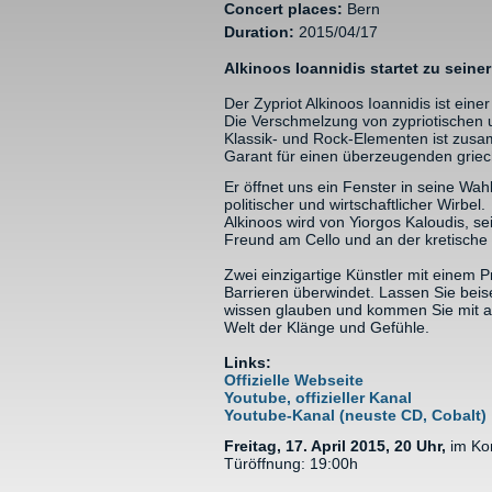
Concert places:
Bern
Duration:
2015/04/17
Alkinoos Ioannidis startet zu seine
Der Zypriot Alkinoos Ioannidis ist ein
Die Verschmelzung von zypriotischen u
Klassik- und Rock-Elementen ist zus
Garant für einen überzeugenden grie
Er öffnet uns ein Fenster in seine Wahl
politischer und wirtschaftlicher Wirbel.
Alkinoos wird von Yiorgos Kaloudis, s
Freund am Cello und an der kretische L
Zwei einzigartige Künstler mit einem 
Barrieren überwindet. Lassen Sie beis
wissen glauben und kommen Sie mit auf
Welt der Klänge und Gefühle.
Links:
Offizielle Webseite
Youtube, offizieller Kanal
Youtube-Kanal (neuste CD, Cobalt)
Freitag, 17. April 2015, 20 Uhr,
im Kon
Türöffnung: 19:00h