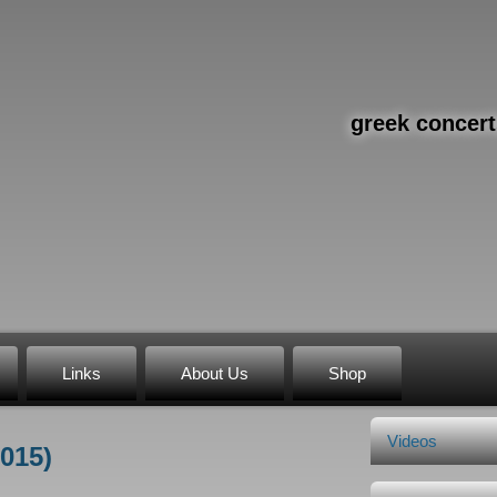
greek concert
Links
About Us
Shop
Videos
2015)