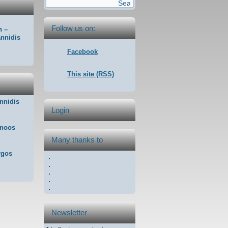
Search form
Follow us on:
n –
annidis
Facebook
This site (RSS)
nnidis
Login
inoos
Many thanks to
rgos
Newsletter