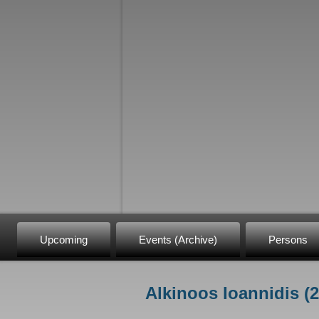
Upcoming
Events (Archive)
Persons
Alkinoos Ioannidis (
You are here