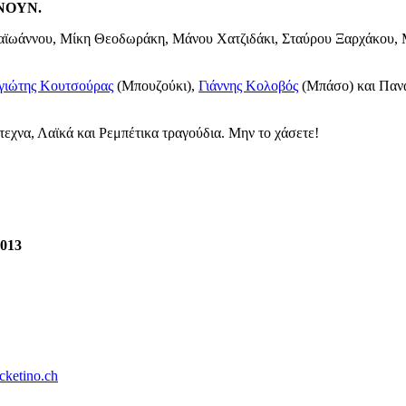
ΝΟΥΝ.
παϊωάννου, Μίκη Θεοδωράκη, Μάνου Χατζιδάκι, Σταύρου Ξαρχάκου
γιώτης Κουτσούρας
(Μπουζούκι),
Γιάννης Κολοβός
(Μπάσο) και Πανα
εχνα, Λαϊκά και Ρεμπέτικα τραγούδια. Μην το χάσετε!
2013
cketino.ch