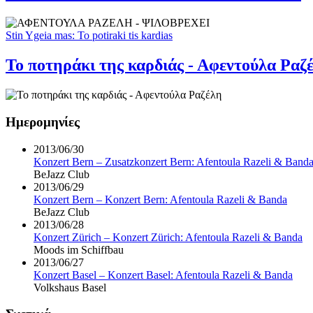
Stin Ygeia mas: To potiraki tis kardias
Το ποτηράκι της καρδιάς - Αφεντούλα Ραζ
Ημερομηνίες
2013/06/30
Konzert Bern – Zusatzkonzert Bern: Afentoula Razeli & Band
BeJazz Club
2013/06/29
Konzert Bern – Konzert Bern: Afentoula Razeli & Banda
BeJazz Club
2013/06/28
Konzert Zürich – Konzert Zürich: Afentoula Razeli & Banda
Moods im Schiffbau
2013/06/27
Konzert Basel – Konzert Basel: Afentoula Razeli & Banda
Volkshaus Basel