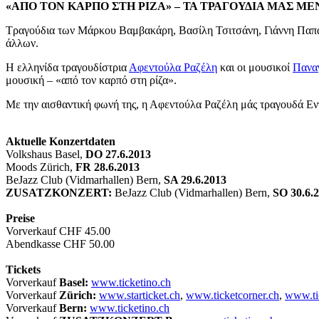
«ΑΠΟ ΤΟΝ ΚΑΡΠΟ ΣΤΗ ΡΙΖΑ» – ΤΑ ΤΡΑΓΟΥΔΙΑ ΜΑΣ ΜΕ
Τραγούδια των Μάρκου Βαμβακάρη, Βασίλη Τσιτσάνη, Γιάννη Πα
άλλων.
Η ελληνίδα τραγουδίστρια
Αφεντούλα Ραζέλη
και οι μουσικοί
Πανα
μουσική – «από τον καρπό στη ρίζα».
Με την αισθαντική φωνή της, η Αφεντούλα Ραζέλη μάς τραγουδά Εντ
Aktuelle Konzertdaten
Volkshaus Basel,
DO 27.6.2013
Moods Zürich,
FR 28.6.2013
BeJazz Club (Vidmarhallen) Bern,
SA 29.6.2013
ZUSATZKONZERT:
BeJazz Club (Vidmarhallen) Bern,
SO 30.6.
Preise
Vorverkauf CHF 45.00
Abendkasse CHF 50.00
Tickets
Vorverkauf
Basel:
www.ticketino.ch
Vorverkauf
Zürich:
www.starticket.ch
,
www.ticketcorner.ch
,
www.ti
Vorverkauf
Bern:
www.ticketino.ch