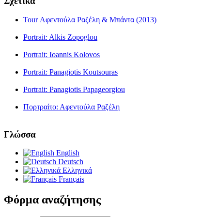
Σχετικά
Tour Αφεντούλα Ραζέλη & Μπάντα (2013)
Portrait: Alkis Zopoglou
Portrait: Ioannis Kolovos
Portrait: Panagiotis Koutsouras
Portrait: Panagiotis Papageorgiou
Πορτραίτο: Αφεντούλα Ραζέλη
Γλώσσα
English
Deutsch
Ελληνικά
Français
Φόρμα αναζήτησης