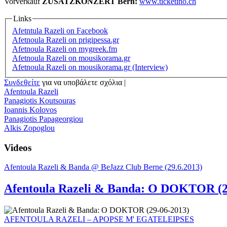
Vorverkauf
ZUSATZKONZERT Bern:
www.ticketino.ch
Links
Afetntula Razeli on Facebook
Afetnoula Razeli on prigipessa.gr
Afetnoula Razeli on mygreek.fm
Afetnoula Razeli on mousikorama.gr
Afetnoula Razeli on mousikorama.gr (Interview)
Συνδεθείτε
για να υποβάλετε σχόλια
|
Afentoula Razeli
Panagiotis Koutsouras
Ioannis Kolovos
Panagiotis Papageorgiou
Alkis Zopoglou
Videos
Afentoula Razeli & Banda @ BeJazz Club Berne (29.6.2013)
Afentoula Razeli & Banda: O DOKTOR (2
AFENTOULA RAZELI – APOPSE M' EGATELEIPSES